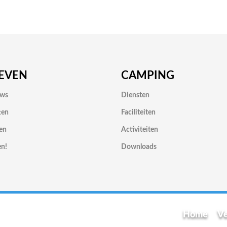
IEVEN
CAMPING
ows
Diensten
ten
Faciliteiten
en
Activiteiten
en!
Downloads
Home
Ve