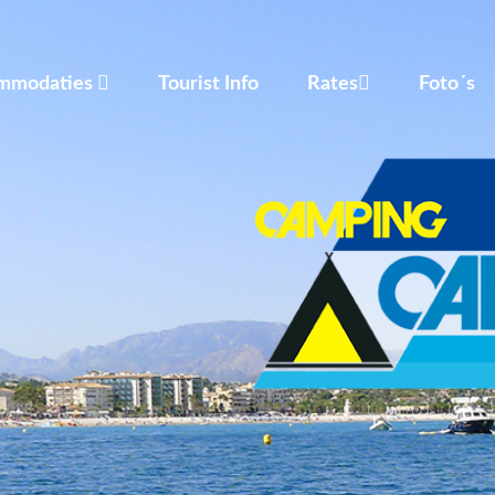
mmodaties
Tourist Info
Rates
Foto´s